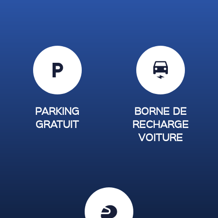
local_parking
electric_car
PARKING
BORNE DE
GRATUIT
RECHARGE
VOITURE
sports_motorsports