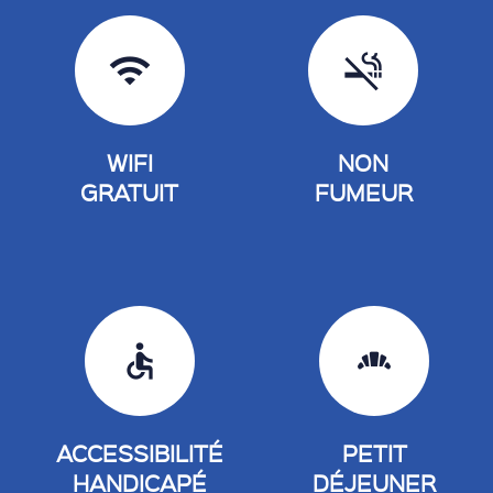
wifi
smoke_free
WIFI
NON
GRATUIT
FUMEUR
accessible
bakery_dining
ACCESSIBILITÉ
PETIT
HANDICAPÉ
DÉJEUNER